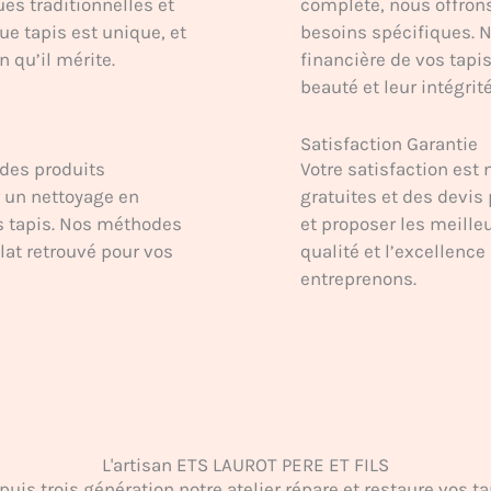
es traditionnelles et
complète, nous offron
e tapis est unique, et
besoins spécifiques. 
n qu’il mérite.
financière de vos tapi
beauté et leur intégrité
Satisfaction Garantie
 des produits
Votre satisfaction est 
 un nettoyage en
gratuites et des devis 
os tapis. Nos méthodes
et proposer les meille
lat retrouvé pour vos
qualité et l’excellenc
entreprenons.
L'artisan ETS LAUROT PERE ET FILS
puis trois génération notre atelier répare et restaure vos ta