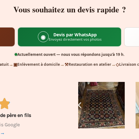
Vous souhaitez un devis rapide ?
Devis par WhatsApp
◉
Envoyez directement vos photos
Actuellement ouvert — nous vous répondons jusqu’à 19 h.
→
→
→
▣
⚒
◇
atuit
Enlèvement à domicile
Restauration en atelier
Livraison 
de père en fils
is Google
e →