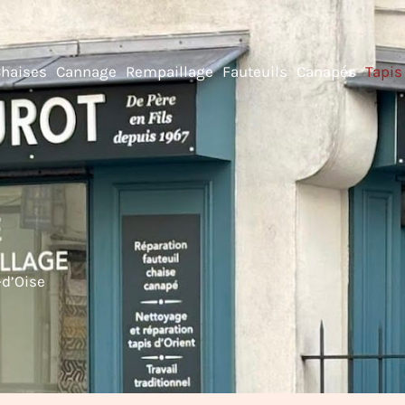
Chaises
Cannage
Rempaillage
Fauteuils
Canapés
Tapis
-d’Oise