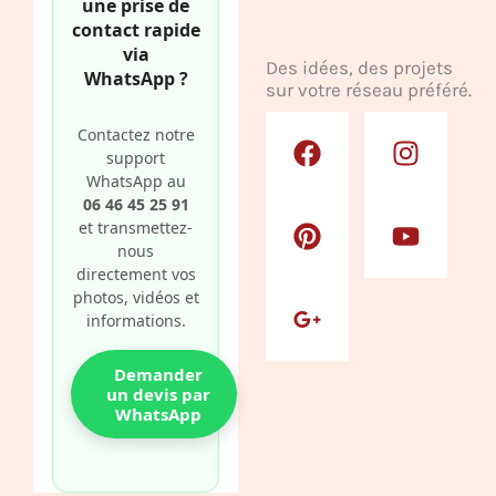
une prise de
contact rapide
via
Des idées, des projets
WhatsApp ?
sur votre réseau préféré.
F
P
G
I
Y
Contactez notre
a
i
o
n
o
support
c
n
o
s
u
WhatsApp au
e
t
g
t
t
06 46 45 25 91
et transmettez-
b
e
l
a
u
nous
o
r
e
g
b
directement vos
o
e
-
r
e
photos, vidéos et
k
s
p
a
informations.
t
l
m
u
Demander
un devis par
s
WhatsApp
-
g