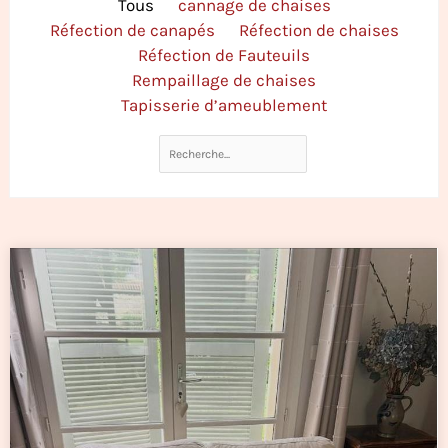
Tous
cannage de chaises
b
e
a
u
Réfection de canapés
Réfection de chaises
Réfection de Fauteuils
o
r
g
b
Rempaillage de chaises
Tapisserie d’ameublement
o
e
r
e
k
s
a
t
m