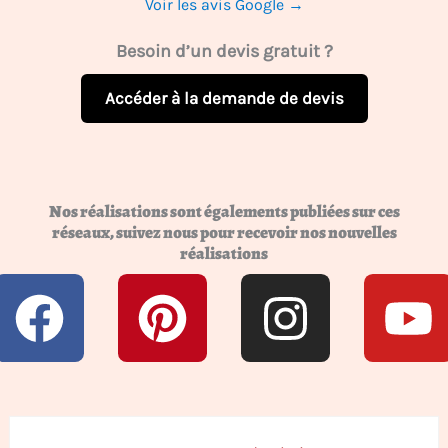
Voir les avis Google →
Besoin d’un devis gratuit ?
Accéder à la demande de devis
Nos réalisations sont égalements publiées sur ces
réseaux, suivez nous pour recevoir nos nouvelles
réalisations
F
P
I
Y
a
i
n
o
c
n
s
u
e
t
t
t
Rechercher