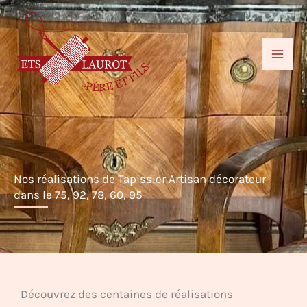
Aller
au
contenu
Nos réalisations de Tapissier Artisan décorateur
dans le 75, 92, 78, 60, 95
Découvrez des centaines de réalisations