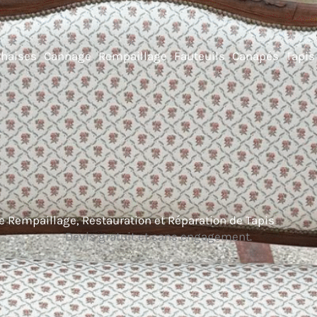
Chaises
Cannage
Rempaillage
Fauteuils
Canapés
Tapis
 de Rempaillage, Restauration et Réparation de Tapis
Devis gratuit et sans engagement.