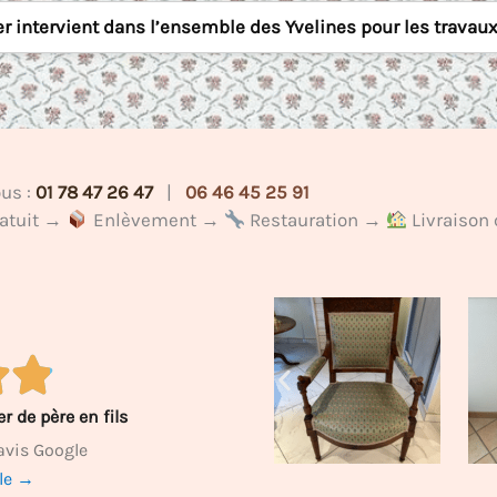
er intervient dans l’ensemble des Yvelines pour les travaux
us :
01 78 47 26 47
|
06 46 45 25 91
ratuit →
Enlèvement →
Restauration →
Livraison 
r de père en fils
avis Google
gle →