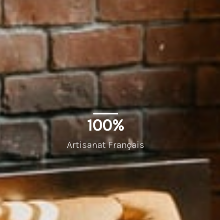
100
%
Artisanat Français