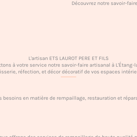
Découvrez notre savoir-fair
L'artisan ETS LAUROT PERE ET FILS
ns à votre service notre savoir-faire artisanal à L'Étang-
isserie, réfection, et décor décoratif de vos espaces intérie
 besoins en matière de rempaillage, restauration et répara
us offrons des services de rempaillage de haute qualité p