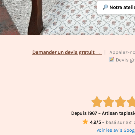
Notre ateli
Demander un devis gratuit →
| Appelez-no
Devis g
Depuis 1967 – Artisan tapissie
4,9/5
– basé sur 221 
Voir les avis Goo