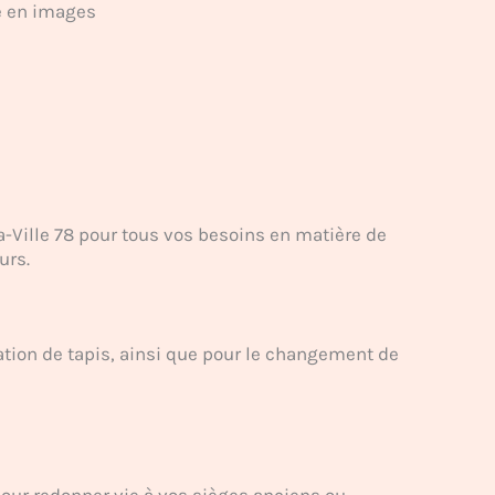
e en images
la-Ville 78 pour tous vos besoins en matière de
urs.
tion de tapis, ainsi que pour le changement de
our redonner vie à vos sièges anciens ou