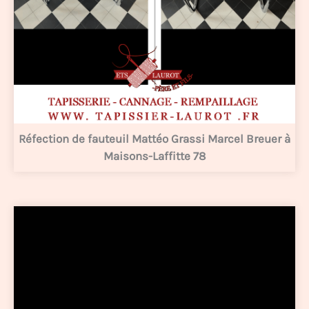
Réfection de fauteuil Mattéo Grassi Marcel Breuer à
Maisons-Laffitte 78