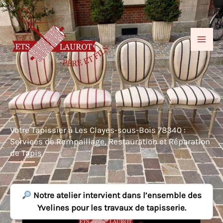
Aller
au
contenu
Votre Tapissier à Les Clayes-sous-Bois 78340 :
Services de Rempaillage, Restauration et Réparation
de Tapis
Notre atelier intervient dans l’ensemble des
Yvelines pour les travaux de tapisserie.