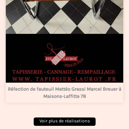
Réfection de fauteuil Mattéo Grassi Marcel Breuer à
Maisons-Laffitte 78