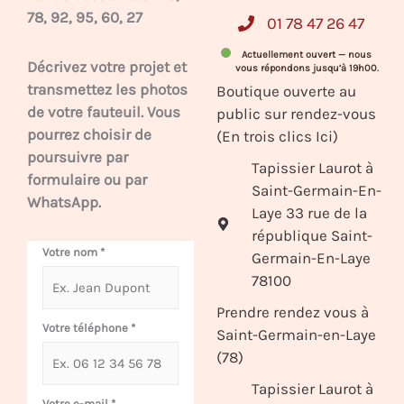
78, 92, 95, 60, 27
01 78 47 26 47
Actuellement ouvert — nous
Décrivez votre projet et
vous répondons jusqu’à 19h00.
transmettez les photos
Boutique ouverte au
de votre fauteuil. Vous
public sur rendez-vous
pourrez choisir de
(En trois clics Ici)
poursuivre par
Tapissier Laurot à
formulaire ou par
Saint-Germain-En-
WhatsApp.
Laye 33 rue de la
république Saint-
Votre nom
*
Germain-En-Laye
78100
Prendre rendez vous à
Votre téléphone
*
Saint-Germain-en-Laye
(78)
Tapissier Laurot à
Votre e-mail
*