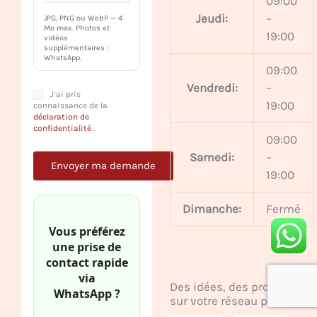
09:00
Jeudi:
–
JPG, PNG ou WebP — 4
Mo max. Photos et
19:00
vidéos
supplémentaires :
WhatsApp.
09:00
Vendredi:
–
J’ai pris
19:00
connaissance de la
déclaration de
confidentialité
.
09:00
Samedi:
–
19:00
Dimanche:
Fermé
Vous préférez
une prise de
contact rapide
via
Des idées, des projets
WhatsApp ?
sur votre réseau préféré.