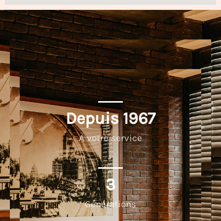
Depuis 
1967
A votre service
3
Générations