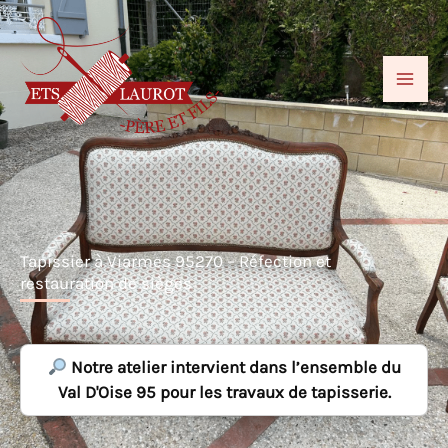
Aller
au
contenu
Tapissier à Viarmes 95270 – Réfection et
restauration de sièges
Notre atelier intervient dans l’ensemble du
Val D'Oise 95 pour les travaux de tapisserie.