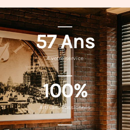
57
 Ans
A votre service
100
%
Artisans Passionnés