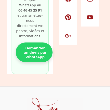
c
n
o
s
u
WhatsApp au
e
t
g
t
t
06 46 45 25 91
et transmettez-
b
e
l
a
u
nous
o
r
e
g
b
directement vos
o
e
-
r
e
photos, vidéos et
k
s
p
a
informations.
t
l
m
u
Demander
un devis par
s
WhatsApp
-
g