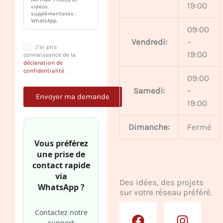
19:00
vidéos
supplémentaires :
WhatsApp.
09:00
Vendredi:
–
J’ai pris
19:00
connaissance de la
déclaration de
confidentialité
.
09:00
Samedi:
–
19:00
Dimanche:
Fermé
Vous préférez
une prise de
contact rapide
via
Des idées, des projets
WhatsApp ?
sur votre réseau préféré.
F
P
G
I
Y
Contactez notre
a
i
o
n
o
support