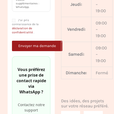
Jeudi:
–
supplémentaires :
WhatsApp.
19:00
J’ai pris
09:00
connaissance de la
déclaration de
Vendredi:
–
confidentialité
.
19:00
09:00
Samedi:
–
19:00
Vous préférez
Dimanche:
Fermé
une prise de
contact rapide
via
WhatsApp ?
Des idées, des projets
Contactez notre
sur votre réseau préféré.
support
F
P
G
I
Y