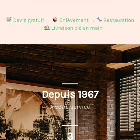
Devis gratuit →
Enlèvement →
Restauration
→
Livraison clé en main
Depuis 
1967
A votre service
3