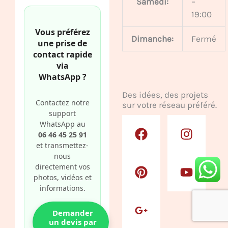
Samedi:
–
19:00
Vous préférez
Dimanche:
Fermé
une prise de
contact rapide
via
WhatsApp ?
Des idées, des projets
Contactez notre
sur votre réseau préféré.
support
F
P
G
I
Y
WhatsApp au
a
i
o
n
o
06 46 45 25 91
c
n
o
s
u
et transmettez-
nous
e
t
g
t
t
directement vos
b
e
l
a
u
photos, vidéos et
o
r
e
g
b
informations.
o
e
-
r
e
k
s
p
a
Demander
t
l
m
un devis par