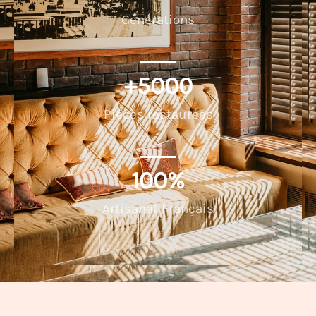
Générations
+
5000
Pièces restaurées
100
%
Artisanat Français