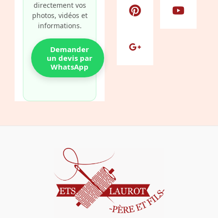
directement vos
b
e
l
a
u
photos, vidéos et
o
r
e
g
b
informations.
o
e
-
r
e
k
s
p
a
Demander
t
l
m
un devis par
WhatsApp
u
s
-
g