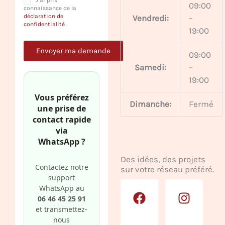
J’ai pris
09:00
connaissance de la
déclaration de
Vendredi:
–
confidentialité
.
19:00
09:00
Samedi:
–
19:00
Vous préférez
Dimanche:
Fermé
une prise de
contact rapide
via
WhatsApp ?
Des idées, des projets
Contactez notre
sur votre réseau préféré.
support
F
P
G
I
Y
WhatsApp au
a
i
o
n
o
06 46 45 25 91
c
n
o
s
u
et transmettez-
nous
e
t
g
t
t