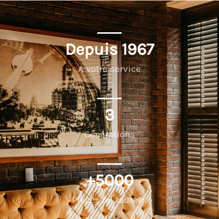
Depuis 
1967
A votre service
3
Générations
+
5000
Pièces restaurées