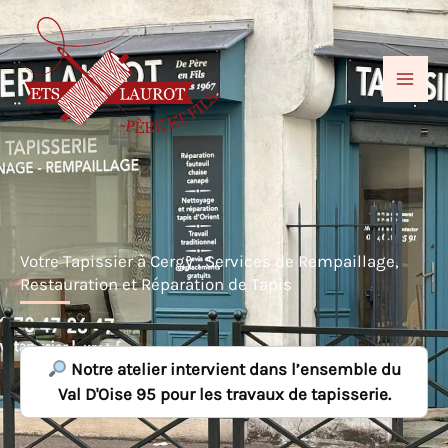
Aller
au
contenu
Votre Tapissier à Cergy : Services de Rempaillage,
Restauration et Réparation de Tapis
Notre atelier intervient dans l’ensemble du
Val D'Oise 95 pour les travaux de tapisserie.