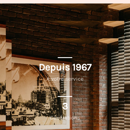
Depuis 
1967
A votre service
3
Générations