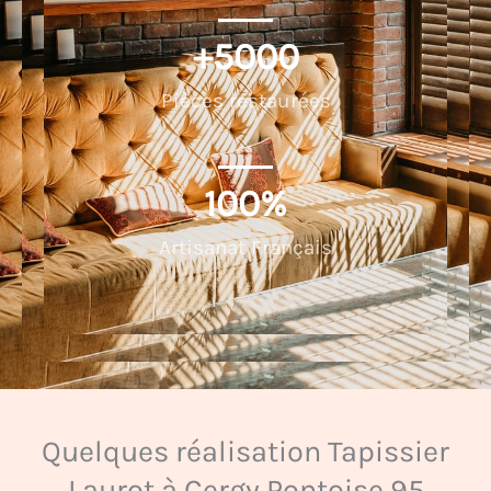
+
5000
Pièces restaurées
100
%
Artisanat Français
Quelques réalisation Tapissier
Laurot à Cergy Pontoise 95