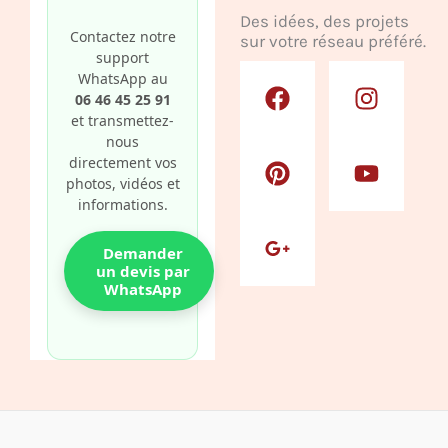
Des idées, des projets
Contactez notre
sur votre réseau préféré.
support
F
P
G
I
Y
WhatsApp au
a
i
o
n
o
06 46 45 25 91
c
n
o
s
u
et transmettez-
nous
e
t
g
t
t
directement vos
b
e
l
a
u
photos, vidéos et
o
r
e
g
b
informations.
o
e
-
r
e
k
s
p
a
Demander
t
l
m
un devis par
WhatsApp
u
s
-
g