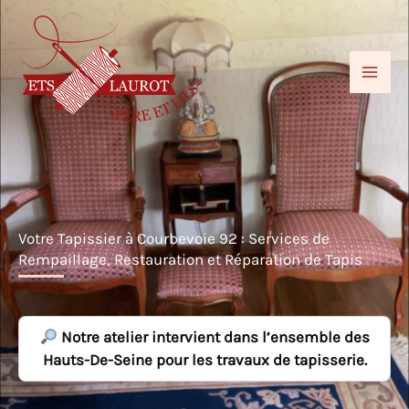
Aller
au
contenu
Votre Tapissier à Courbevoie 92 : Services de
Rempaillage, Restauration et Réparation de Tapis
Notre atelier intervient dans l’ensemble des
Hauts-De-Seine pour les travaux de tapisserie.