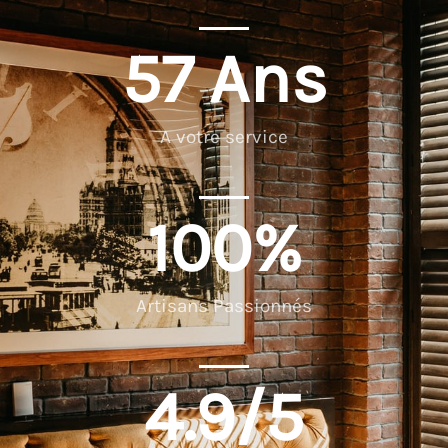
57
 Ans
A votre service
100
%
Artisans Passionnés
4.9
/5