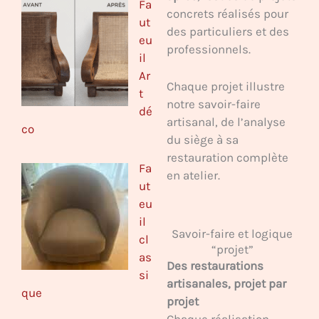
Fa
concrets réalisés pour
ut
des particuliers et des
eu
professionnels.
il
Ar
Chaque projet illustre
t
notre savoir-faire
dé
artisanal, de l’analyse
co
du siège à sa
restauration complète
Fa
en atelier.
ut
eu
il
Savoir-faire et logique
cl
“projet”
as
Des restaurations
si
artisanales, projet par
que
projet
Chaque réalisation