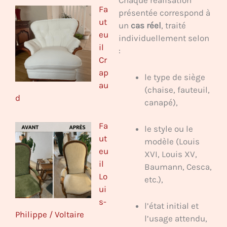
Fa
présentée correspond à
ut
un
cas réel
, traité
eu
individuellement selon
il
:
Cr
ap
le type de siège
au
(chaise, fauteuil,
d
canapé),
Fa
le style ou le
ut
modèle (Louis
eu
XVI, Louis XV,
il
Baumann, Cesca,
Lo
etc.),
ui
s-
l’état initial et
Philippe / Voltaire
l’usage attendu,