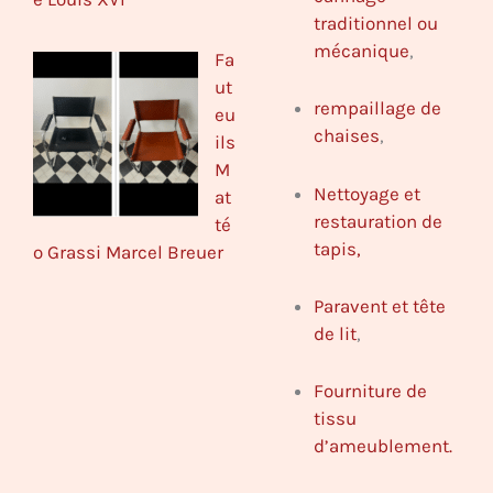
traditionnel ou
mécanique
,
Fa
ut
rempaillage de
eu
chaises
,
ils
M
Nettoyage et
at
restauration de
té
tapis,
o Grassi Marcel Breuer
Paravent et tête
de lit
,
Fourniture de
tissu
d’ameublement.