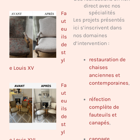
direct avec nos
spécialités
Fa
Les projets présentés
ut
ici s’inscrivent dans
eu
nos domaines
ils
d’intervention :
de
st
restauration de
yl
chaises
e Louis XV
anciennes et
contemporaines
,
Fa
ut
réfection
eu
complète de
ils
fauteuils et
de
canapés
,
st
yl
cannage
e Louis XVI