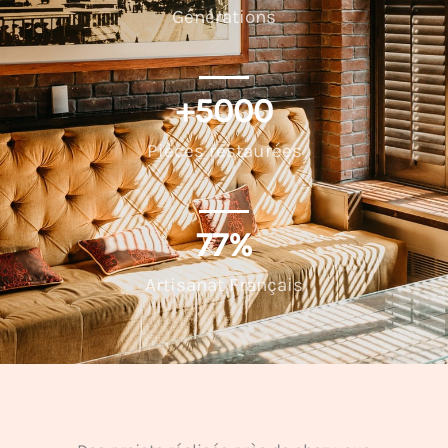
Générations
+
5000
Pièces restaurées
100
%
Artisanat Français