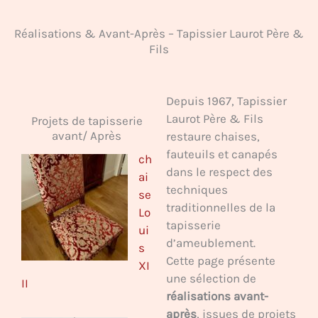
Réalisations & Avant-Après – Tapissier Laurot Père &
Fils
Depuis 1967, Tapissier
Laurot Père & Fils
Projets de tapisserie
avant/ Après
restaure chaises,
fauteuils et canapés
ch
dans le respect des
ai
techniques
se
traditionnelles de la
Lo
tapisserie
ui
d’ameublement.
s
Cette page présente
XI
une sélection de
II
réalisations avant-
après
, issues de projets