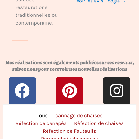
Voir les avis Google →
restaurations
traditionnelles ou
contemporaine.
Nos réalisations sont égalements publiées sur ces réseaux,
suivez nous pour recevoir nos nouvelles réalisations
F
P
I
a
i
n
Rechercher
c
n
s
Tous
cannage de chaises
Réfection de canapés
Réfection de chaises
e
t
t
Réfection de Fauteuils
Rempaillage de chaises