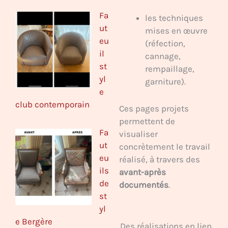
Fa
les techniques
ut
mises en œuvre
eu
(réfection,
il
cannage,
st
rempaillage,
yl
garniture).
e
club contemporain
Ces pages projets
permettent de
Fa
visualiser
ut
concrètement le travail
eu
réalisé, à travers des
ils
avant-après
de
documentés
.
st
yl
e Bergère
Des réalisations en lien