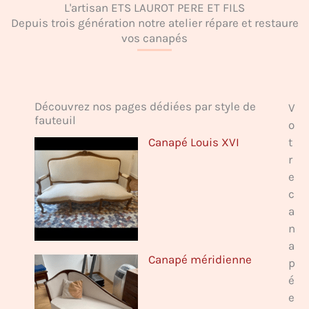
L'artisan ETS LAUROT PERE ET FILS
Depuis trois génération notre atelier répare et restaure
vos canapés
Découvrez nos pages dédiées par style de
V
fauteuil
o
Canapé Louis XVI
t
r
e
c
a
n
a
Canapé méridienne
p
é
e