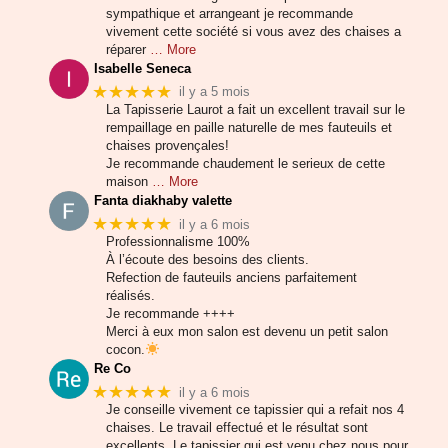
sympathique et arrangeant je recommande
vivement cette société si vous avez des chaises a
réparer
… More
Isabelle Seneca
★★★★★
il y a 5 mois
La Tapisserie Laurot a fait un excellent travail sur le
rempaillage en paille naturelle de mes fauteuils et
chaises provençales!
Je recommande chaudement le serieux de cette
maison
… More
Fanta diakhaby valette
★★★★★
il y a 6 mois
Professionnalisme 100%
À l’écoute des besoins des clients.
Refection de fauteuils anciens parfaitement
réalisés.
Je recommande ++++
Merci à eux mon salon est devenu un petit salon
cocon.
Re Co
★★★★★
il y a 6 mois
Je conseille vivement ce tapissier qui a refait nos 4
chaises. Le travail effectué et le résultat sont
excellents. Le tapissier qui est venu chez nous pour