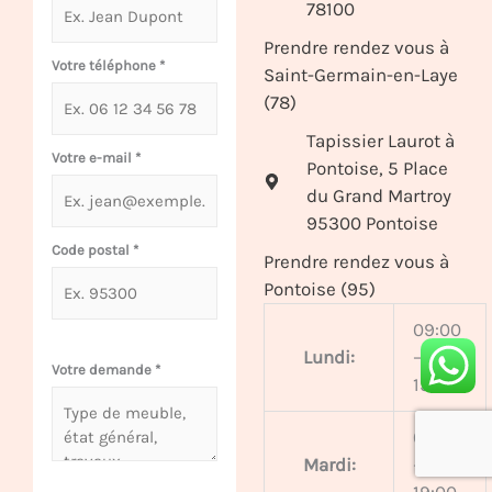
78100
Prendre rendez vous à
Votre téléphone
*
Saint-Germain-en-Laye
(78)
Tapissier Laurot à
Votre e-mail
*
Pontoise, 5 Place
du Grand Martroy
95300 Pontoise
Code postal
*
Prendre rendez vous à
Pontoise (95)
09:00
Lundi:
–
Votre demande
*
19:00
09:00
Mardi:
–
19:00