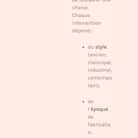
chaise.
Chaque
intervention
dépend :
du
style
(ancien,
classique,
industriel,
contempo
rain),
de
l’
époque
de
fabricatio
n,