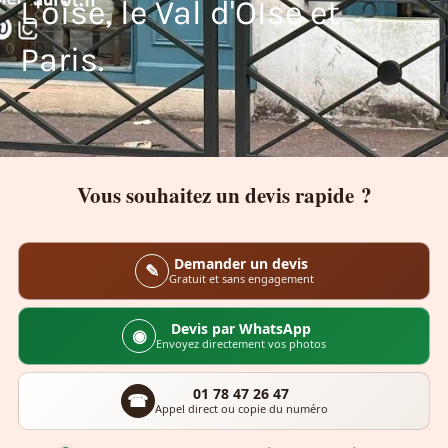
L'oise, le Val d'OIse et
Paris.
Vous souhaitez un devis rapide ?
Demander un devis
✎
Gratuit et sans engagement
Devis par WhatsApp
◉
Envoyez directement vos photos
01 78 47 26 47
☎
Appel direct ou copie du numéro