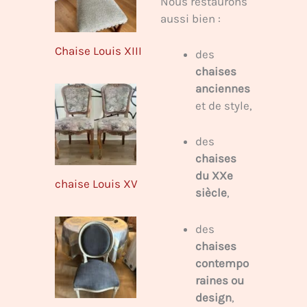
Nous restaurons
aussi bien :
Chaise Louis XIII
des
chaises
anciennes
et de style,
des
chaises
du XXe
chaise Louis XV
siècle
,
des
chaises
contempo
raines ou
design
,