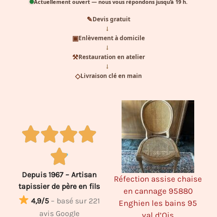
Actuellement ouvert — nous vous répondons jusqu’à 19 h.
✎
Devis gratuit
→
▣
Enlèvement à domicile
→
⚒
Restauration en atelier
→
◇
Livraison clé en main
Depuis 1967 – Artisan
nniste
Rénovation d’une
Réfection assise chaise
R
tapissier de père en fils
illy 60
chaise médaillon Louis
en cannage 95880
d’
4,9/5
– basé sur 221
XVI – Tissu Amara
Enghien les bains 95
d
avis Google
83963-52 Tourbe
val d’Ois
r