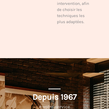
intervention, afin
de choisir les
techniques les
plus adaptées.
Depuis 
1967
A votre service