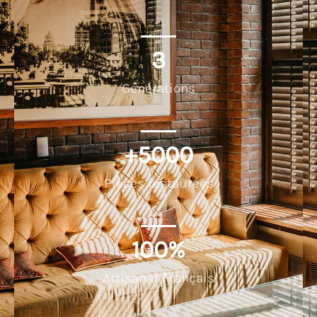
3
Générations
+
5000
Pièces restaurées
100
%
Artisanat Français