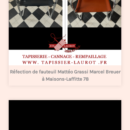
Réfection de fauteuil Mattéo Grassi Marcel Breuer
à Maisons-Laffitte 78