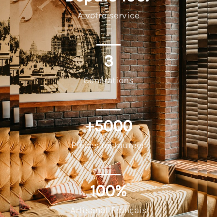
A votre service
3
Générations
+
5000
Pièces restaurées
100
%
Artisanat Français