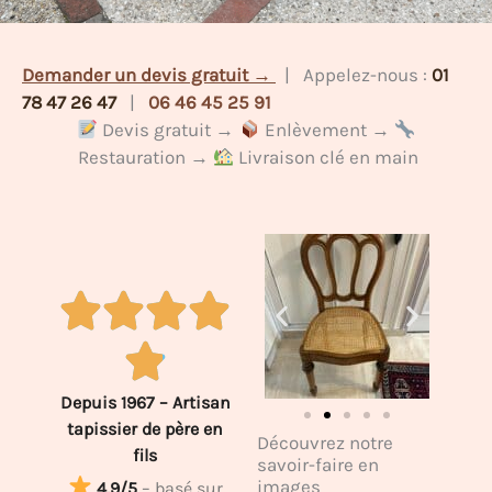
Demander un devis gratuit →
| Appelez-nous :
01
78 47 26 47
|
06 46 45 25 91
Devis gratuit →
Enlèvement →
Restauration →
Livraison clé en main
Depuis 1967 – Artisan
tapissier de père en
Découvrez notre
fils
savoir-faire en
images
4,9/5
– basé sur