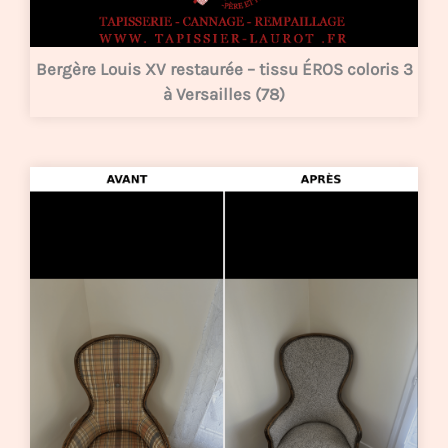
Bergère Louis XV restaurée – tissu ÉROS coloris 3
à Versailles (78)