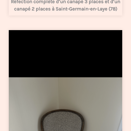
Réfection complète d’un canapé 3 places et d’un
canapé 2 places à Saint-Germain-en-Laye (78)