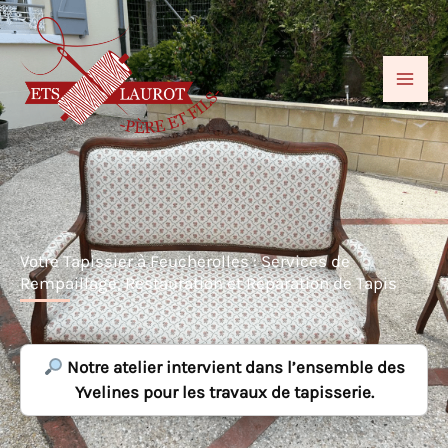
Aller
au
contenu
Votre Tapissier à Feucherolles : Services de
Rempaillage, Restauration et Réparation de Tapis
Notre atelier intervient dans l’ensemble des
Yvelines pour les travaux de tapisserie.