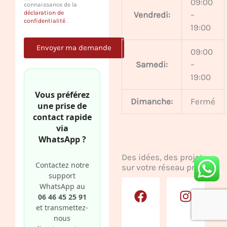
09:00
connaissance de la
déclaration de
Vendredi:
–
confidentialité
.
19:00
09:00
Samedi:
–
19:00
Vous préférez
Dimanche:
Fermé
une prise de
contact rapide
via
WhatsApp ?
Des idées, des projets
Contactez notre
sur votre réseau préféré.
support
F
P
G
I
Y
WhatsApp au
a
i
o
n
o
06 46 45 25 91
c
n
o
s
u
et transmettez-
nous
e
t
g
t
t