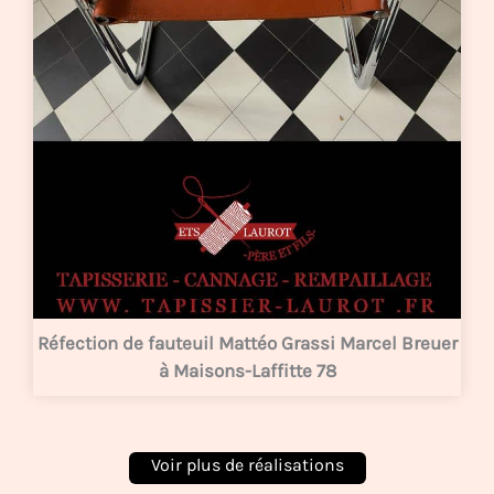
Réfection de fauteuil Mattéo Grassi Marcel Breuer
à Maisons-Laffitte 78