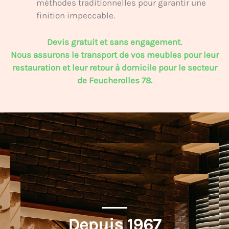
méthodes traditionnelles pour garantir une
finition impeccable.
Devis gratuit et sans engagement.
Nous assurons le transport de vos meubles pour leur
restauration et leur retour à domicile pour le secteur
de Feucherolles 78.
Depuis 
1967