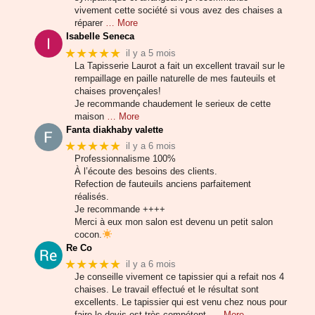
vivement cette société si vous avez des chaises a
réparer
… More
Isabelle Seneca
★★★★★
il y a 5 mois
La Tapisserie Laurot a fait un excellent travail sur le
rempaillage en paille naturelle de mes fauteuils et
chaises provençales!
Je recommande chaudement le serieux de cette
maison
… More
Fanta diakhaby valette
★★★★★
il y a 6 mois
Professionnalisme 100%
À l’écoute des besoins des clients.
Refection de fauteuils anciens parfaitement
réalisés.
Je recommande ++++
Merci à eux mon salon est devenu un petit salon
cocon.
Re Co
★★★★★
il y a 6 mois
Je conseille vivement ce tapissier qui a refait nos 4
chaises. Le travail effectué et le résultat sont
excellents. Le tapissier qui est venu chez nous pour
faire le devis est très compétent.
… More