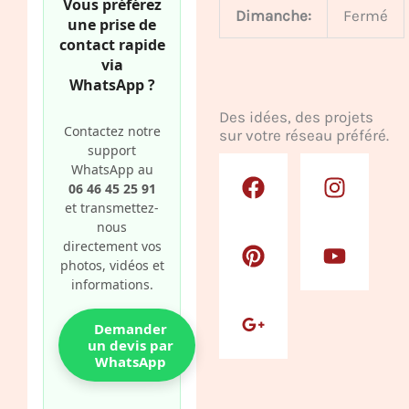
Vous préférez
Dimanche:
Fermé
une prise de
contact rapide
via
WhatsApp ?
Des idées, des projets
Contactez notre
sur votre réseau préféré.
support
F
P
G
I
Y
WhatsApp au
a
i
o
n
o
06 46 45 25 91
c
n
o
s
u
et transmettez-
nous
e
t
g
t
t
directement vos
b
e
l
a
u
photos, vidéos et
o
r
e
g
b
informations.
o
e
-
r
e
k
s
p
a
Demander
t
l
m
un devis par
WhatsApp
u
s