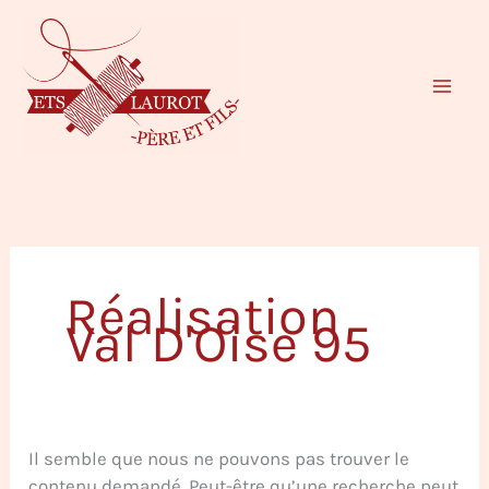
Aller
Rechercher :
au
contenu
Réalisation
Val D'Oise 95
Il semble que nous ne pouvons pas trouver le
contenu demandé. Peut-être qu’une recherche peut