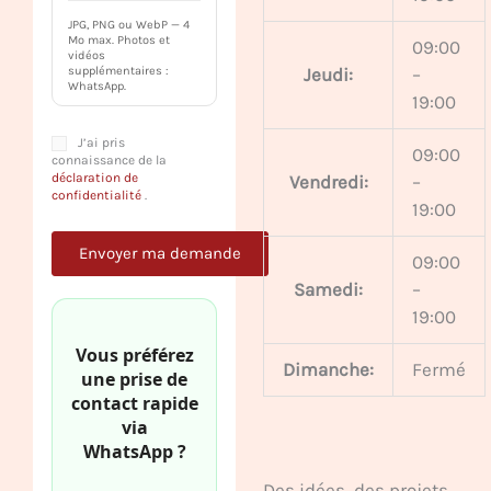
JPG, PNG ou WebP — 4
Mo max. Photos et
09:00
vidéos
Jeudi:
–
supplémentaires :
WhatsApp.
19:00
J’ai pris
09:00
connaissance de la
déclaration de
Vendredi:
–
confidentialité
.
19:00
09:00
Samedi:
–
19:00
Vous préférez
Dimanche:
Fermé
une prise de
contact rapide
via
WhatsApp ?
Des idées, des projets