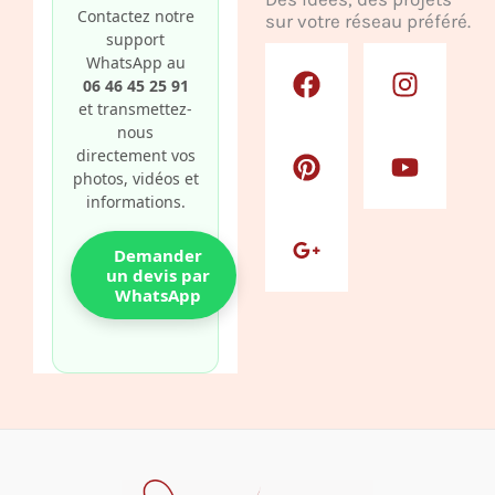
Contactez notre
sur votre réseau préféré.
support
F
P
G
I
Y
WhatsApp au
a
i
o
n
o
06 46 45 25 91
c
n
o
s
u
et transmettez-
nous
e
t
g
t
t
directement vos
b
e
l
a
u
photos, vidéos et
o
r
e
g
b
informations.
o
e
-
r
e
k
s
p
a
Demander
t
l
m
un devis par
WhatsApp
u
s
-
g