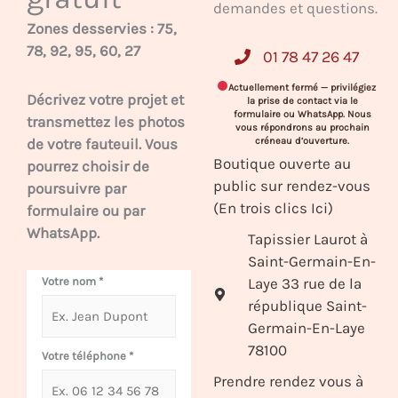
demandes et questions.
Zones desservies : 75,
78, 92, 95, 60, 27
01 78 47 26 47
Actuellement fermé — privilégiez
Décrivez votre projet et
la prise de contact via le
formulaire ou WhatsApp. Nous
transmettez les photos
vous répondrons au prochain
de votre fauteuil. Vous
créneau d’ouverture.
Boutique ouverte au
pourrez choisir de
public sur rendez-vous
poursuivre par
(En trois clics Ici)
formulaire ou par
WhatsApp.
Tapissier Laurot à
Saint-Germain-En-
Laye 33 rue de la
Votre nom
*
république Saint-
Germain-En-Laye
78100
Votre téléphone
*
Prendre rendez vous à