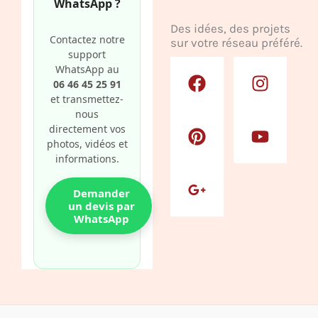
WhatsApp ?
Des idées, des projets
Contactez notre
sur votre réseau préféré.
support
F
P
G
I
Y
WhatsApp au
a
i
o
n
o
06 46 45 25 91
c
n
o
s
u
et transmettez-
nous
e
t
g
t
t
directement vos
b
e
l
a
u
photos, vidéos et
o
r
e
g
b
informations.
o
e
-
r
e
k
s
p
a
Demander
t
l
m
un devis par
WhatsApp
u
s
-
g