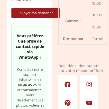
confidentialité
.
19:00
09:00
Samedi:
–
19:00
Vous préférez
Dimanche:
Fermé
une prise de
contact rapide
via
WhatsApp ?
Des idées, des projets
Contactez notre
sur votre réseau préféré.
support
F
P
G
I
Y
WhatsApp au
a
i
o
n
o
06 46 45 25 91
c
n
o
s
u
et transmettez-
nous
e
t
g
t
t
directement vos
b
e
l
a
u
photos, vidéos et
o
r
e
g
b