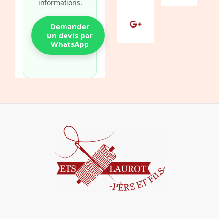
informations.
o
e
-
r
e
k
s
p
a
Demander
t
l
m
un devis par
WhatsApp
u
s
-
g