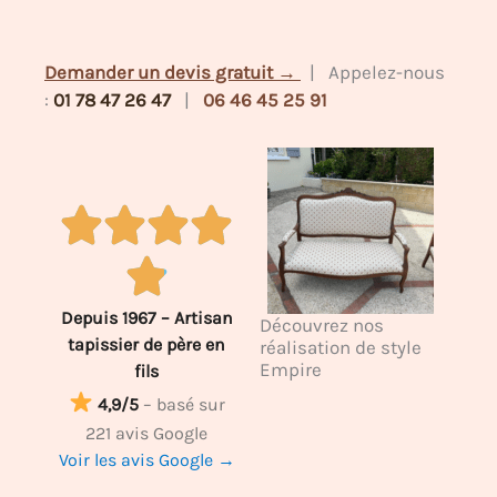
Demander un devis gratuit →
| Appelez-nous
:
01 78 47 26 47
|
06 46 45 25 91
Depuis 1967 – Artisan
Découvrez nos
tapissier de père en
réalisation de style
Empire
fils
4,9/5
– basé sur
221 avis Google
Voir les avis Google →