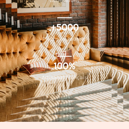
Générations
+
5000
Pièces restaurées
100
%
Artisanat Français