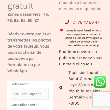
répondre à toutes vos
gratuit
demandes et questions.
Zones desservies : 75,
78, 92, 95, 60, 27
01 78 47 26 47
Actuellement fermé — nous
Décrivez votre projet et
vous répondrons demain à
partir de 09h00. Privilégiez la
transmettez les photos
prise de contact via le
de votre fauteuil. Vous
formulaire ou WhatsApp.
Boutique ouverte au
pourrez choisir de
public sur rendez-vous
poursuivre par
(En trois clics Ici)
formulaire ou par
WhatsApp.
Tapissier Laurot à
Saint-Germain-En-
Laye 33 rue de la
Votre nom
*
république Saint-
Germain-En-Laye
78100
Votre téléphone
*