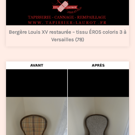
Bergère Louis XV restaurée – tissu ÉROS coloris 3 à
Versailles (78)