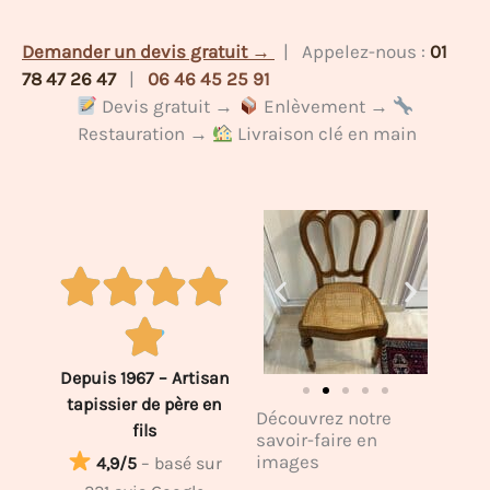
Demander un devis gratuit →
| Appelez-nous :
01
78 47 26 47
|
06 46 45 25 91
Devis gratuit →
Enlèvement →
Restauration →
Livraison clé en main
Depuis 1967 – Artisan
tapissier de père en
Découvrez notre
fils
savoir-faire en
images
4,9/5
– basé sur