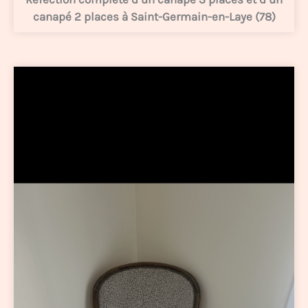
canapé 2 places à Saint-Germain-en-Laye (78)