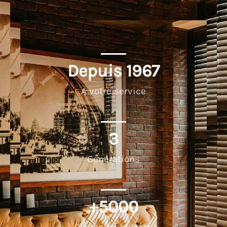
Depuis 
1967
A votre service
3
Générations
+
5000