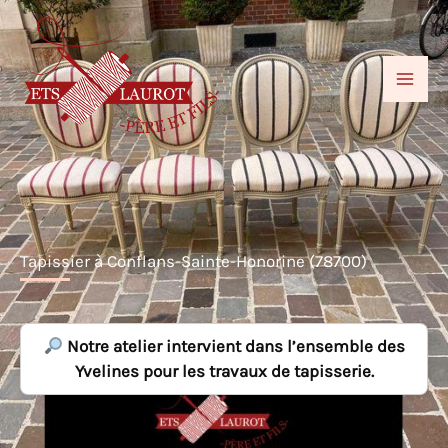
Aller
au
contenu
Tapissier à Conflans-Sainte-Honorine (78700)
Notre atelier intervient dans l’ensemble des
Yvelines pour les travaux de tapisserie.